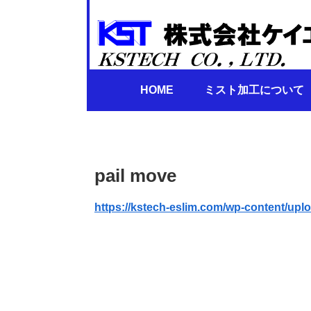
HOME
ミスト加工について
pail move
https://kstech-eslim.com/wp-content/upl