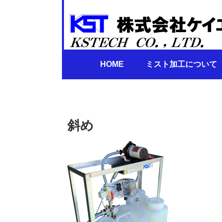
HOME
ミスト加工について
斜め